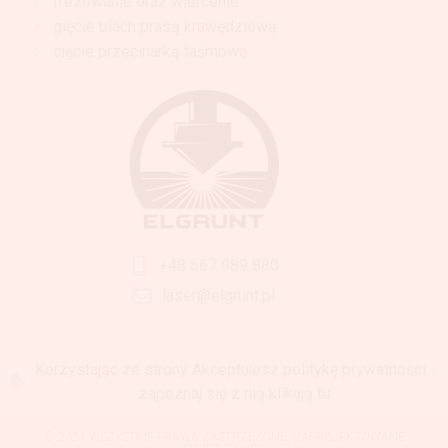
frezowanie oraz wiercenie
gięcie blach prasą krawędziową
cięcie przecinarką taśmową
+48 667 989 880
laser@elgrunt.pl
Korzystając ze strony Akceptujesz politykę prywatności -
zapoznaj się z nią klikają tu.
© 2024 WSZYSTKIE PRAWA ZASTRZEŻONE. ZAPROJEKTOWANE