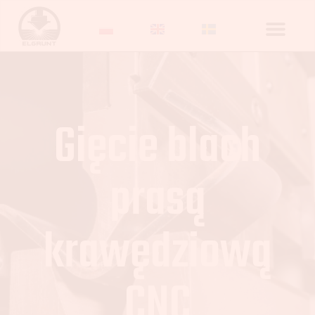
Gięcie blach
prasą
krawędziową
CNC