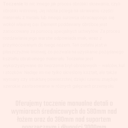
Toczenie
to nic innego jak proces obróbki skrawania, czyli
obróbki wiórowej. Jej istota polega na skrawaniu części
materiału z metalu lub innego surowca obracającego się
wokół własnej osi. Element poddawany obróbce jest
zamocowany za pomocą specjalnych uchwytów. Za proces
rozdzielania jego warstw odpowiada imak, wraz z
przymocowanym do niego nożem. Ten ostatni jest w
płaszczyźnie liniowej, co pozwala na uzyskanie pożądanego
kształtu obrabianego materiału. Toczenie jest
wykorzystywane do tworzenia brył obrotowych – walców, kul
i stożków. Nadaje im nie tylko określony kształt, ale także
wymiary czy strukturę powierzchni, dzięki czemu znajduje
szerokie zastosowanie w różnych gałęziach przemysłu.
Oferujemy toczenie manualne detali o
wymiarach średnicowych do 580mm nad
łożem oraz do 380mm nad suportem
poprzecznym i długości 3000mm