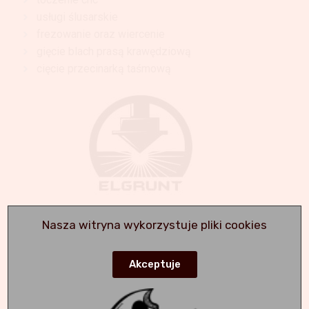
usługi ślusarskie
frezowanie oraz wiercenie
gięcie blach prasą krawędziową
cięcie przecinarką taśmową
+48 667 989 880
Nasza witryna wykorzystuje pliki cookies
laser@elgrunt.pl
Akceptuje
Korzystając ze strony Akceptujesz politykę prywatności -
zapoznaj się z nią klikają tu.