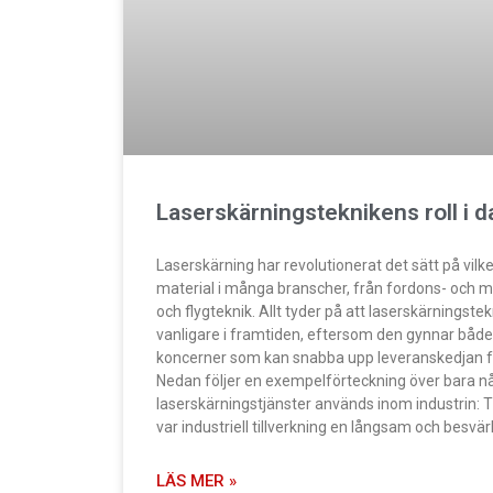
Laserskärningsteknikens roll i d
Laserskärning har revolutionerat det sätt på vilke
material i många branscher, från fordons- och mar
och flygteknik. Allt tyder på att laserskärningst
vanligare i framtiden, eftersom den gynnar båd
koncerner som kan snabba upp leveranskedjan fö
Nedan följer en exempelförteckning över bara någ
laserskärningstjänster används inom industrin: T
var industriell tillverkning en långsam och besvärl
LÄS MER »