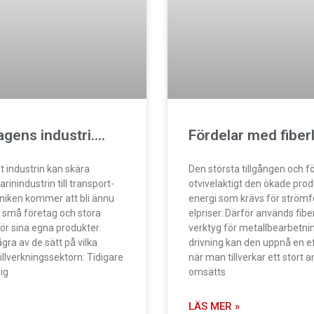
agens industri….
Fördelar med fiber
t industrin kan skära
Den största tillgången och 
inindustrin till transport-
otvivelaktigt den ökade pro
ekniken kommer att bli ännu
energi som krävs för strömf
e små företag och stora
elpriser. Därför används fib
r sina egna produkter.
verktyg för metallbearbetni
ra av de sätt på vilka
drivning kan den uppnå en eff
illverkningssektorn: Tidigare
när man tillverkar ett stort 
ig
omsätts
LÄS MER »