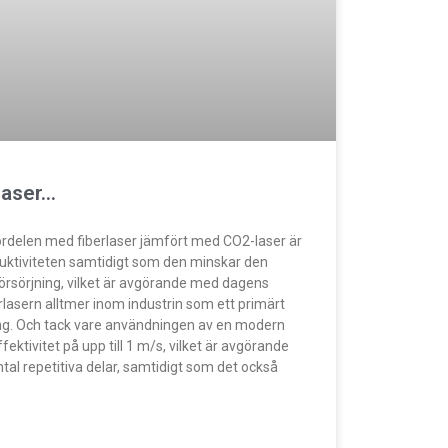
laser…
fördelen med fiberlaser jämfört med CO2-laser är
duktiviteten samtidigt som den minskar den
örsörjning, vilket är avgörande med dagens
erlasern alltmer inom industrin som ett primärt
ng. Och tack vare användningen av en modern
ektivitet på upp till 1 m/s, vilket är avgörande
antal repetitiva delar, samtidigt som det också