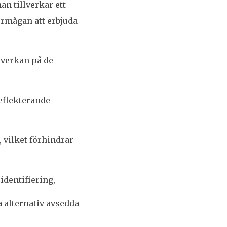
an tillverkar ett
förmågan att erbjuda
nverkan på de
reflekterande
 vilket förhindrar
dentifiering,
a alternativ avsedda