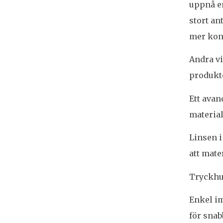
uppnå en
stort an
mer kon
Andra vi
produkte
Ett avan
materia
Linsen i
att mate
Tryckhuv
Enkel im
för snab