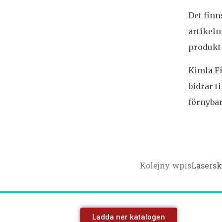
Det finn
artikeln
produkt
Kimla Fi
bidrar t
förnybar
Kolejny wpis
Lasersk
Ladda ner katalogen