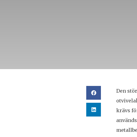
Den stör
otvivel
krävs fö
används 
metallb