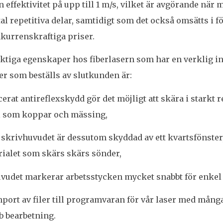
 effektivitet på upp till 1 m/s, vilket är avgörande när m
tal repetitiva delar, samtidigt som det också omsätts i 
kurrenskraftiga priser.
ktiga egenskaper hos fiberlasern som har en verklig i
r som beställs av slutkunden är:
cerat antireflexskydd gör det möjligt att skära i starkt 
l som koppar och mässing,
 skrivhuvudet är dessutom skyddad av ett kvartsfönster,
rialet som skärs skärs sönder,
udet markerar arbetsstycken mycket snabbt för enkel i
port av filer till programvaran för vår laser med mång
b bearbetning.