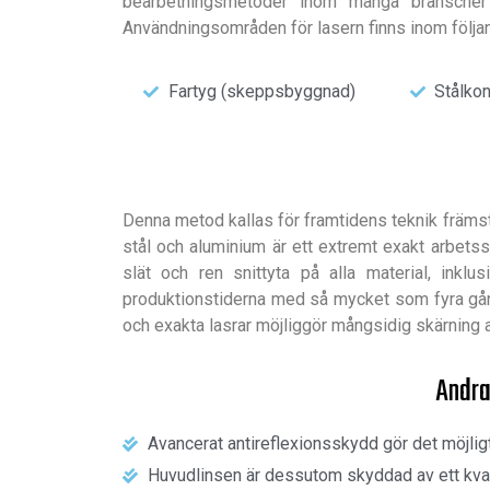
bearbetningsmetoder inom många branscher d
Användningsområden för lasern finns inom följ
Fartyg (skeppsbyggnad)
Stålkon
Denna metod kallas för framtidens teknik främst
stål och aluminium är ett extremt exakt arbet
slät och ren snittyta på alla material, inklu
produktionstiderna med så mycket som fyra gånger
och exakta lasrar möjliggör mångsidig skärning 
Andra
Avancerat antireflexionsskydd gör det möjligt
Huvudlinsen är dessutom skyddad av ett kvart