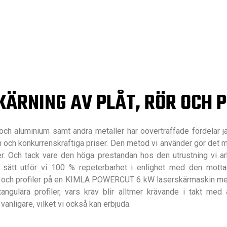
ÄRNING AV PLÅT, RÖR OCH 
h aluminium samt andra metaller har oöverträffade fördelar jä
n och konkurrenskraftiga priser. Den metod vi använder gör det m
ider. Och tack vare den höga prestandan hos den utrustning vi 
å sätt utför vi 100 % repeterbarhet i enlighet med den mott
åt, rör och profiler på en KIMLA POWERCUT 6 kW laserskärmaskin 
tangulära profiler, vars krav blir alltmer krävande i takt me
vanligare, vilket vi också kan erbjuda.