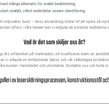
ra med många alternativ för snabb bearbetning;
et snabbt, vilket underlättar senare identifiering;
ch miljösäker laser – dess användning bidrar till att spara så m
tjänster utförs i våra lokaler kan vi erbjuda de kortaste ledtiderna
Vad är det som skiljer oss åt?
års erfarenhet på marknaden, ett kvalificerat team av anställda 
 vi erbjuda en heltäckande tjänst, och vår välbelägna produktion
ll våra kunder i hemlandet och utomlands. Kontakta oss och kolla in
alleri av laserskärningsprocessen, konstruktionsstål och