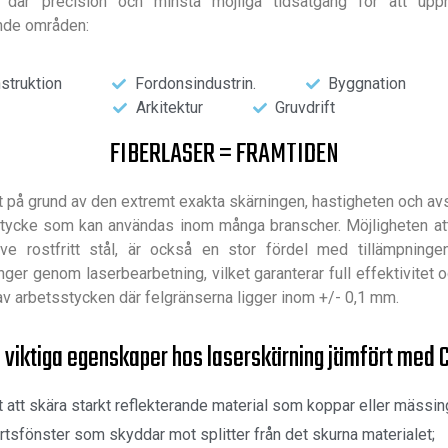
är precision och minsta möjliga tidsåtgång för att uppnå 
ande områden:
struktion
Fordonsindustrin.
Byggnation
Arkitektur
Gruvdrift
FIBERLASER = FRAMTIDEN
 på grund av den extremt exakta skärningen, hastigheten och av
sstycke som kan användas inom många branscher. Möjligheten a
sive rostfritt stål, är också en stor fördel med tillämpningen
 genom laserbearbetning, vilket garanterar full effektivitet och 
av arbetsstycken där felgränserna ligger inom +/- 0,1 mm.
 viktiga egenskaper hos laserskärning jämfört med C
 att skära starkt reflekterande material som koppar eller mässin
sfönster som skyddar mot splitter från det skurna materialet;