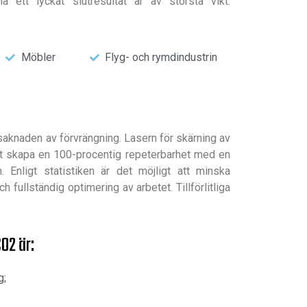
ett lyckat slutresultat är av största vikt.
Möbler
Flyg- och rymdindustrin
saknaden av förvrängning. Lasern för skärning av
tt skapa en 100-procentig repeterbarhet med en
. Enligt statistiken är det möjligt att minska
fullständig optimering av arbetet. Tillförlitliga
O2 är:
g;