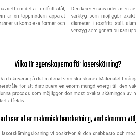
oavsett om det är rostfritt stål,
Den laser vi använder är en av
ern är en toppmodern apparat
verktyg som möjliggör exakt 
ränner ut komplexa former och
diameter i rostfritt stål, al
verktyg som gör att du kan uppn
Vilka är egenskaperna för laserskärning?
an fokuserar på det material som ska skäras. Materialet förång
erstråle för att distribuera en enorm mängd energi till den vald
 denna process som möjliggör den mest exakta skärningen av mat
et effektiv.
berlaser eller mekanisk bearbetning, vad ska man väl
en laserskärningslösning vi beskriver är den snabbaste och mes