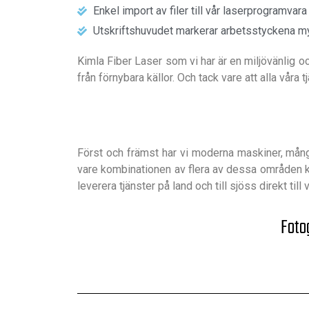
Enkel import av filer till vår laserprogramva
Utskriftshuvudet markerar arbetsstyckena myck
Kimla Fiber Laser som vi har är en miljövänlig o
från förnybara källor. Och tack vare att alla våra 
Först och främst har vi moderna maskiner, många 
vare kombinationen av flera av dessa områden kan
leverera tjänster på land och till sjöss direkt ti
Fotog