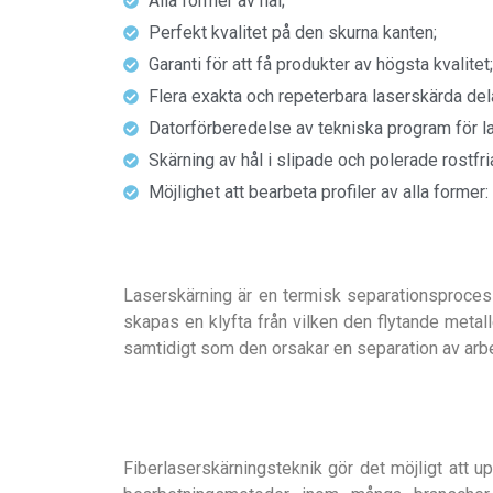
Alla former av hål;
Perfekt kvalitet på den skurna kanten;
Garanti för att få produkter av högsta kvalitet;
Flera exakta och repeterbara laserskärda dela
Datorförberedelse av tekniska program för la
Skärning av hål i slipade och polerade rostfria
Möjlighet att bearbeta profiler av alla former:
Laserskärning är en termisk separationsprocess.
skapas en klyfta från vilken den flytande metall
samtidigt som den orsakar en separation av arbe
Fiberlaserskärningsteknik gör det möjligt att upp