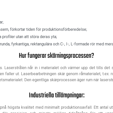
r;
sern, förkortar tiden för produktionsförberedelse;
 profiler utan att störa deras yta;
 runda, fyrkantiga, rektangulära och C-, I-, L-formade rör med mera
Hur fungerar skärningsprocessen?
 Laserstrålen når in i materialet och värmer upp det tills det 
en faller ut. Laserbearbetningen skär genom råmaterialet, t.ex. ro
tsmaterialet. Den egentliga skärprocessen äger rum när laserstrå
Industriella tillämpningar:
nå högsta kvalitet med minimalt produktionsavfall. Ett antal utve