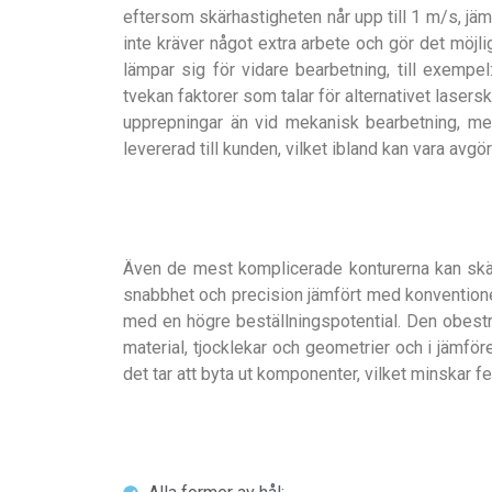
eftersom skärhastigheten når upp till 1 m/s, jä
inte kräver något extra arbete och gör det möj
lämpar sig för vidare bearbetning, till exempe
tvekan faktorer som talar för alternativet lasers
upprepningar än vid mekanisk bearbetning, men 
levererad till kunden, vilket ibland kan vara avgö
Även de mest komplicerade konturerna kan skäras 
snabbhet och precision jämfört med konventione
med en högre beställningspotential. Den obestrid
material, tjocklekar och geometrier och i jämf
det tar att byta ut komponenter, vilket minskar f