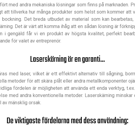
mfört med andra mekaniska lösningar som finns på marknaden. Pre
ligt att tillverka hur många produkter som helst som kommer att
l: bockning. Det breda utbudet av material som kan bearbetas, f
kärning. Det är värt att komma ihåg att en sådan lösning är förkni
i gengäld får vi en produkt av högsta kvalitet, perfekt bearbe
rande för valet av entreprenör.
Laserskärning är en garanti...
med laser, vilket är ett effektivt alternativ till sågning, borrn
lla metoder för att skära plåt eller andra metallkomponenter oj
liga fördelen är möjligheten att använda ett enda verktyg, t.ex. 
örelse med andra konventionella metoder. Laserskärning minska
el av mänsklig orsak.
De viktigaste fördelarna med dess användning: