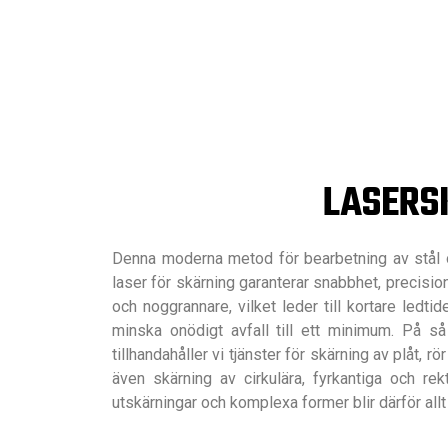
LASERSK
Denna moderna metod för bearbetning av stål oc
laser för skärning garanterar snabbhet, precisio
och noggrannare, vilket leder till kortare ledt
minska onödigt avfall till ett minimum. På s
tillhandahåller vi tjänster för skärning av pl
även skärning av cirkulära, fyrkantiga och rek
utskärningar och komplexa former blir därför allt 