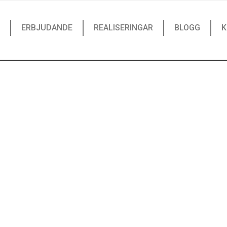
ERBJUDANDE
REALISERINGAR
BLOGG
K
Laserskärnin
Strona główna
|
Laserskärning