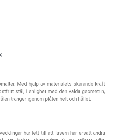
;
smälter. Med hjälp av materialets skärande kraft
stfritt stål, i enlighet med den valda geometrin,
len tränger igenom plåten helt och hållet.
cklingar har lett till att lasern har ersatt andra